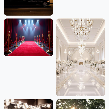
某男星与神秘女子酒店密会全程
跟拍图集
56.8万
某影帝颁奖典礼后台黑脸瞬间，
得罪全场的表情合集
38.9万
网红婚礼现场奢华布置曝光，疑
似品牌赞助全套