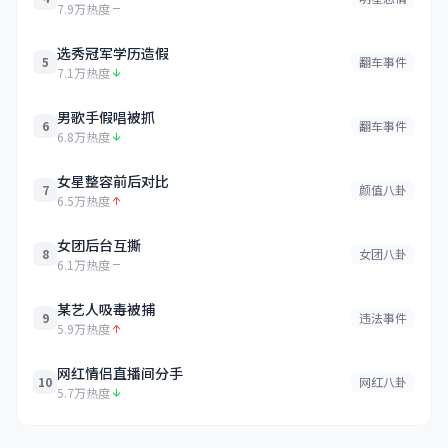
7.9万热度
选秀冠军学历造假
5
翻车事件
7.1万热度
男歌手假唱被抓
6
翻车事件
6.8万热度
女星整容前后对比
7
颜值八卦
6.5万热度
女团后台互撕
8
女团八卦
6.1万热度
某艺人吸毒被捕
9
违法事件
5.9万热度
网红情侣直播间分手
10
网红八卦
5.7万热度