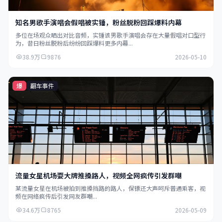
知名男歌手演唱会假唱被实锤，粉丝脱粉回踩爆料内幕
多位在场观众晒出对比音频，实锤该男歌手演唱会存在大量假唱对口型行
为，昔日粉丝脱粉后纷纷回踩爆料更多内幕...
38.9万
9876
2026-05-10
爆
翻车事件
流量女星机场耍大牌推搡路人，视频全网疯传引发群嘲
某流量女星在机场被拍到推搡挡路的路人，保镖还大声呵斥普通乘客，视
频在网络疯传后引发网友群嘲...
34.6万
8765
2026-05-09