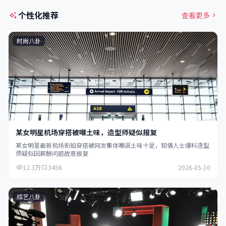
个性化推荐
查看更多
时尚八卦
某女明星机场穿搭被嘲土味，造型师疑似报复
某女明星最新机场街拍穿搭被网友集体嘲讽土味十足，知情人士爆料造型
师疑似因薪酬问题故意报复
12.3万
3456
2026-05-10
综艺八卦