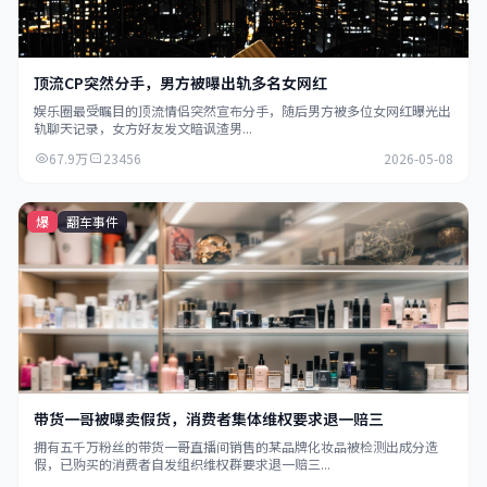
顶流CP突然分手，男方被曝出轨多名女网红
娱乐圈最受瞩目的顶流情侣突然宣布分手，随后男方被多位女网红曝光出
轨聊天记录，女方好友发文暗讽渣男...
67.9万
23456
2026-05-08
爆
翻车事件
带货一哥被曝卖假货，消费者集体维权要求退一赔三
拥有五千万粉丝的带货一哥直播间销售的某品牌化妆品被检测出成分造
假，已购买的消费者自发组织维权群要求退一赔三...