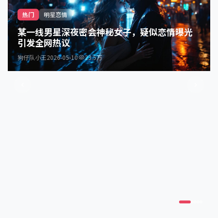
热门
热门
热门
翻车事件
热门
明星恋情
翻车事件
片场八卦
明星黑料
某一线男星深夜密会神秘女子，疑似恋情曝光
引发全网热议
狗仔队小王
爆料小分队
圈内人士
真相猎人
娱乐侦探
2026-05-08
2026-05-07
2026-05-06
2026-05-10
2026-05-09
15.7万
13.5万
28.9万
23.5万
18.9万