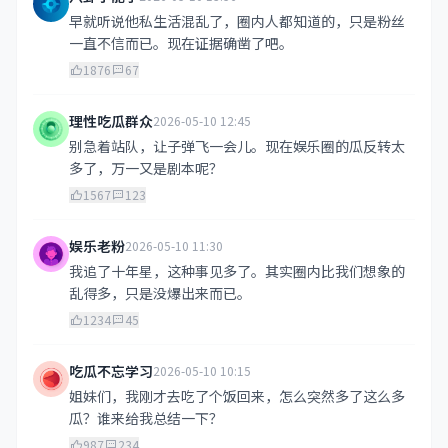
早就听说他私生活混乱了，圈内人都知道的，只是粉丝
一直不信而已。现在证据确凿了吧。
1876
67
理性吃瓜群众
2026-05-10 12:45
别急着站队，让子弹飞一会儿。现在娱乐圈的瓜反转太
多了，万一又是剧本呢？
1567
123
娱乐老粉
2026-05-10 11:30
我追了十年星，这种事见多了。其实圈内比我们想象的
乱得多，只是没爆出来而已。
1234
45
吃瓜不忘学习
2026-05-10 10:15
姐妹们，我刚才去吃了个饭回来，怎么突然多了这么多
瓜？谁来给我总结一下？
987
234