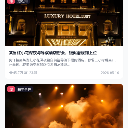
爆
潜规则
某当红小花深夜与导演酒店密会，疑似潜规则上位
狗仔拍到某当红小花深夜独自前往导演下榻的酒店，停留三小时后离开，
此前该小花资源突然暴涨引发网友猜测...
45.7万
12345
2026-05-10
爆
翻车事件