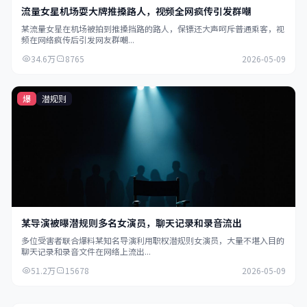
流量女星机场耍大牌推搡路人，视频全网疯传引发群嘲
某流量女星在机场被拍到推搡挡路的路人，保镖还大声呵斥普通乘客，视
频在网络疯传后引发网友群嘲...
34.6万
8765
2026-05-09
爆
潜规则
某导演被曝潜规则多名女演员，聊天记录和录音流出
多位受害者联合爆料某知名导演利用职权潜规则女演员，大量不堪入目的
聊天记录和录音文件在网络上流出...
51.2万
15678
2026-05-09