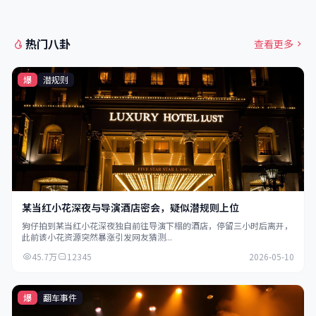
热门八卦
查看更多
爆
潜规则
某当红小花深夜与导演酒店密会，疑似潜规则上位
狗仔拍到某当红小花深夜独自前往导演下榻的酒店，停留三小时后离开，
此前该小花资源突然暴涨引发网友猜测...
45.7万
12345
2026-05-10
爆
翻车事件