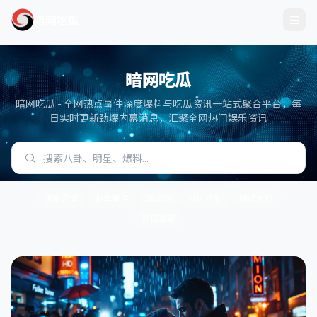
暗网吃瓜
暗网吃瓜
暗网吃瓜 - 全网热点事件深度爆料与吃瓜资讯一站式聚合平台，每
日实时更新劲爆内幕消息，汇聚全网热门娱乐资讯
明星恋情
翻车事件
潜规则
女团八卦
网红黑料
颜值整容