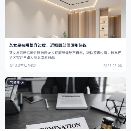
某女星被曝整容过度，近照面部僵硬引热议
某女星最新活动近照被网友发现面部僵硬不自然，疑似整容过度，粉丝评
论区控评与路人嘲讽激烈对战
18.8万
5432
2026-05-08
劳资纠纷