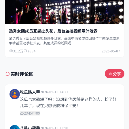
选秀女团成员互撕扯头花，后台监控视频意外泄露
某选秀女团后台监控视频意外泄露，画面中两名成员因站位问题发生激烈
争吵甚至动手扯头花，其他成员纷纷围观...
31.2万
7654
2026-05-07
实时评论区
分享
吃瓜路人甲
2026-05-10 14:23
这瓜也太劲爆了吧！没想到他居然是这样的人，粉了好
几年了，现在只想说脱粉保平安！
2345
89
八卦小能手
2026-05-10 13:56