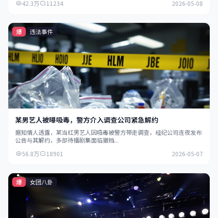
42.3万
11234
2026-05-08
爆
违法事件
某男艺人被曝吸毒，警方介入调查公司紧急解约
据知情人透露，某当红男艺人因吸毒被警方带走调查，经纪公司连夜发布
公告与其解约，多部待播剧集面临撤档...
56.8万
18901
2026-05-07
爆
女团八卦