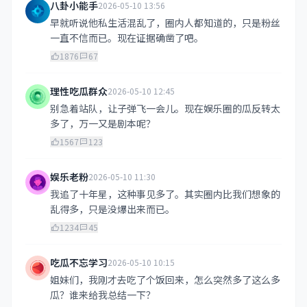
八卦小能手
2026-05-10 13:56
早就听说他私生活混乱了，圈内人都知道的，只是粉丝
一直不信而已。现在证据确凿了吧。
1876
67
理性吃瓜群众
2026-05-10 12:45
别急着站队，让子弹飞一会儿。现在娱乐圈的瓜反转太
多了，万一又是剧本呢？
1567
123
娱乐老粉
2026-05-10 11:30
我追了十年星，这种事见多了。其实圈内比我们想象的
乱得多，只是没爆出来而已。
1234
45
吃瓜不忘学习
2026-05-10 10:15
姐妹们，我刚才去吃了个饭回来，怎么突然多了这么多
瓜？谁来给我总结一下？