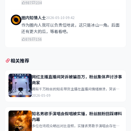
987
234
圈内知情人士
2026-05-10 09:42
作为圈内人我可以负责任地说，这只是冰山一角。后面
还有更大的瓜，等着看吧。
876
156
相关推荐
网红主播直播间哭诉被骗百万，粉丝集体声讨涉事
商家
拥有千万粉丝的知名带货主播在直播间情绪崩溃，哭诉被
合作商家骗取巨额保证金，粉丝在弹幕中集体刷起声讨口
2026-05-09
号...
知名男歌手演唱会假唱被实锤，粉丝脱粉回踩爆料
内幕
多位在场观众晒出对比音频，实锤该男歌手演唱会存在大
量假唱对口型行为，昔日粉丝脱粉后纷纷回踩爆料更多内