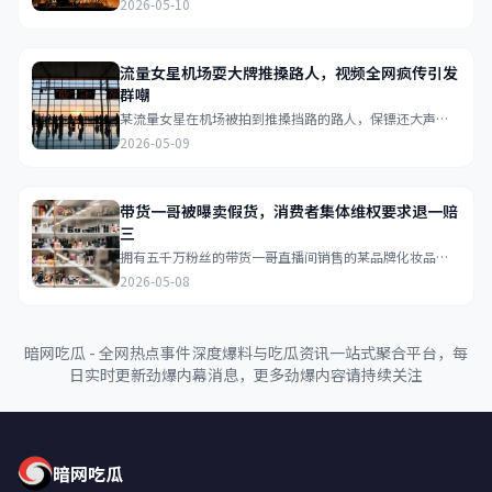
2026-05-10
幕...
流量女星机场耍大牌推搡路人，视频全网疯传引发
群嘲
某流量女星在机场被拍到推搡挡路的路人，保镖还大声呵
斥普通乘客，视频在网络疯传后引发网友群嘲...
2026-05-09
带货一哥被曝卖假货，消费者集体维权要求退一赔
三
拥有五千万粉丝的带货一哥直播间销售的某品牌化妆品被
检测出成分造假，已购买的消费者自发组织维权群要求退
2026-05-08
一赔三...
暗网吃瓜 - 全网热点事件深度爆料与吃瓜资讯一站式聚合平台，每
日实时更新劲爆内幕消息，更多劲爆内容请持续关注
暗网吃瓜