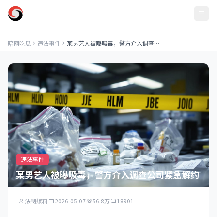
暗网吃瓜
暗网吃瓜
违法事件
某男艺人被曝吸毒，警方介入调查公司紧急解约
违法事件
某男艺人被曝吸毒，警方介入调查公司紧急解约
法制爆料
2026-05-07
56.8万
18901