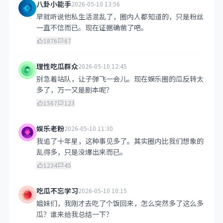
八卦小能手
2026-05-10 13:56
早就听说他私生活混乱了，圈内人都知道的，只是粉丝
一直不信而已。现在证据确凿了吧。
1876
67
理性吃瓜群众
2026-05-10 12:45
别急着站队，让子弹飞一会儿。现在娱乐圈的瓜反转太
多了，万一又是剧本呢？
1567
123
娱乐老粉
2026-05-10 11:30
我追了十年星，这种事见多了。其实圈内比我们想象的
乱得多，只是没爆出来而已。
1234
45
吃瓜不忘学习
2026-05-10 10:15
姐妹们，我刚才去吃了个饭回来，怎么突然多了这么多
瓜？谁来给我总结一下？