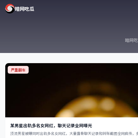
暗网吃瓜
暗网吃
严重翻车
某男星出轨多名女网红，聊天记录全网曝光
顶流男星被曝同时出轨多名女网红，大量露骨聊天记录和转账截图全网疯传，