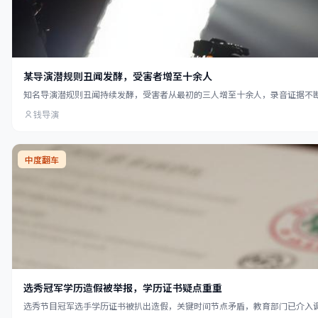
某导演潜规则丑闻发酵，受害者增至十余人
知名导演潜规则丑闻持续发酵，受害者从最初的三人增至十余人，录音证据不
钱导演
中度翻车
选秀冠军学历造假被举报，学历证书疑点重重
选秀节目冠军选手学历证书被扒出造假，关键时间节点矛盾，教育部门已介入