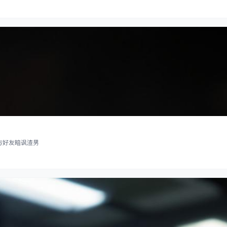
方好友暗讽渣男