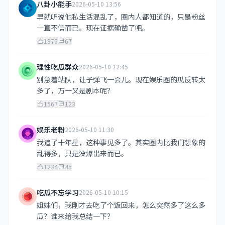
八卦小能手
2026-05-10 13:56
早就听说他私生活混乱了，圈内人都知道的，只是粉丝
一直不信而已。现在证据确凿了吧。
1876
67
理性吃瓜群众
2026-05-10 12:45
别急着站队，让子弹飞一会儿。现在娱乐圈的瓜反转太
多了，万一又是剧本呢？
1567
123
娱乐老粉
2026-05-10 11:30
我追了十年星，这种事见多了。其实圈内比我们想象的
乱得多，只是没爆出来而已。
1234
45
吃瓜不忘学习
2026-05-10 10:15
姐妹们，我刚才去吃了个饭回来，怎么突然多了这么多
瓜？谁来给我总结一下？