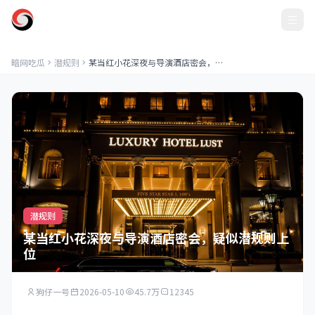
暗网吃瓜
暗网吃瓜
潜规则
某当红小花深夜与导演酒店密会，疑似潜规则上位
潜规则
某当红小花深夜与导演酒店密会，疑似潜规则上
位
狗仔一号
2026-05-10
45.7万
12345