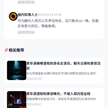
987
234
圈内知情人士
2026-05-10 09:42
作为圈内人我可以负责任地说，这只是冰山一角。后面
还有更大的瓜，等着看吧。
876
156
相关推荐
某导演被曝潜规则多名女演员，聊天记录和录音流
出
多位受害者联合爆料某知名导演利用职权潜规则女演员，
大量不堪入目的聊天记录和录音文件在网络上流出...
2026-05-09
某导演潜规则录音曝光，不堪入耳内容全程
受害者曝光的录音文件，某知名导演潜规则女演员时的不
堪入耳对话全程记录
2026-05-07