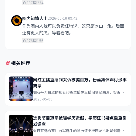
987
234
圈内知情人士
2026-05-10 09:42
作为圈内人我可以负责任地说，这只是冰山一角。后面
还有更大的瓜，等着看吧。
876
156
相关推荐
网红主播直播间哭诉被骗百万，粉丝集体声讨涉事
商家
拥有千万粉丝的知名带货主播在直播间情绪崩溃，哭诉被
合作商家骗取巨额保证金，粉丝在弹幕中集体刷起声讨口
2026-05-09
号...
选秀节目冠军被曝学历造假，学历证书疑点重重引
发调查
近日某选秀节目冠军选手的学历证书被网友扒出疑似造
假，多个关键时间节点存在矛盾，目前已有网友向教育部