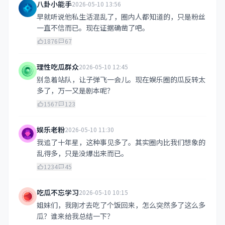
八卦小能手
2026-05-10 13:56
早就听说他私生活混乱了，圈内人都知道的，只是粉丝
一直不信而已。现在证据确凿了吧。
1876
67
理性吃瓜群众
2026-05-10 12:45
别急着站队，让子弹飞一会儿。现在娱乐圈的瓜反转太
多了，万一又是剧本呢？
1567
123
娱乐老粉
2026-05-10 11:30
我追了十年星，这种事见多了。其实圈内比我们想象的
乱得多，只是没爆出来而已。
1234
45
吃瓜不忘学习
2026-05-10 10:15
姐妹们，我刚才去吃了个饭回来，怎么突然多了这么多
瓜？谁来给我总结一下？