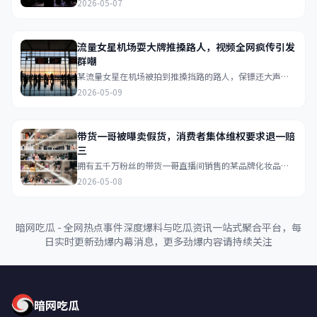
2026-05-07
门举报...
流量女星机场耍大牌推搡路人，视频全网疯传引发
群嘲
某流量女星在机场被拍到推搡挡路的路人，保镖还大声呵
斥普通乘客，视频在网络疯传后引发网友群嘲...
2026-05-09
带货一哥被曝卖假货，消费者集体维权要求退一赔
三
拥有五千万粉丝的带货一哥直播间销售的某品牌化妆品被
检测出成分造假，已购买的消费者自发组织维权群要求退
2026-05-08
一赔三...
暗网吃瓜 - 全网热点事件深度爆料与吃瓜资讯一站式聚合平台，每
日实时更新劲爆内幕消息，更多劲爆内容请持续关注
暗网吃瓜