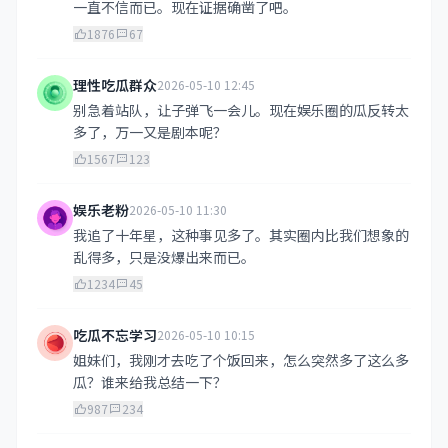
一直不信而已。现在证据确凿了吧。
1876
67
理性吃瓜群众
2026-05-10 12:45
别急着站队，让子弹飞一会儿。现在娱乐圈的瓜反转太
多了，万一又是剧本呢？
1567
123
娱乐老粉
2026-05-10 11:30
我追了十年星，这种事见多了。其实圈内比我们想象的
乱得多，只是没爆出来而已。
1234
45
吃瓜不忘学习
2026-05-10 10:15
姐妹们，我刚才去吃了个饭回来，怎么突然多了这么多
瓜？谁来给我总结一下？
987
234