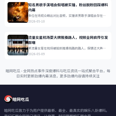
知名男歌手演唱会假唱被实锤，粉丝脱粉回踩爆料
内幕
多位在场观众晒出对比音频，实锤该男歌手演唱会存在大
量假唱对口型行为，昔日粉丝脱粉后纷纷回踩爆料更多内
2026-05-10
幕...
流量女星机场耍大牌推搡路人，视频全网疯传引发
群嘲
某流量女星在机场被拍到推搡挡路的路人，保镖还大声呵
斥普通乘客，视频在网络疯传后引发网友群嘲...
2026-05-09
暗网吃瓜 - 全网热点事件深度爆料与吃瓜资讯一站式聚合平台，每
日实时更新劲爆内幕消息，更多劲爆内容请持续关注
暗网吃瓜
暗网吃瓜致力于为用户提供最新、最全、最真实的娱乐八卦爆料。