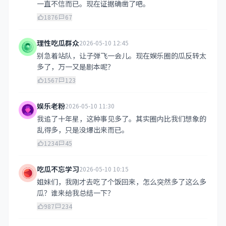
一直不信而已。现在证据确凿了吧。
1876
67
理性吃瓜群众
2026-05-10 12:45
别急着站队，让子弹飞一会儿。现在娱乐圈的瓜反转太
多了，万一又是剧本呢？
1567
123
娱乐老粉
2026-05-10 11:30
我追了十年星，这种事见多了。其实圈内比我们想象的
乱得多，只是没爆出来而已。
1234
45
吃瓜不忘学习
2026-05-10 10:15
姐妹们，我刚才去吃了个饭回来，怎么突然多了这么多
瓜？谁来给我总结一下？
987
234