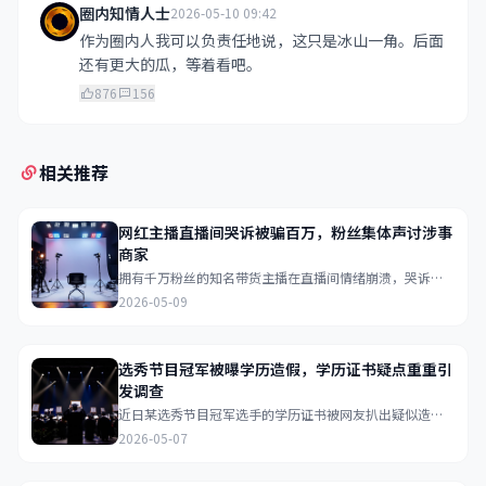
圈内知情人士
2026-05-10 09:42
作为圈内人我可以负责任地说，这只是冰山一角。后面
还有更大的瓜，等着看吧。
876
156
相关推荐
网红主播直播间哭诉被骗百万，粉丝集体声讨涉事
商家
拥有千万粉丝的知名带货主播在直播间情绪崩溃，哭诉被
合作商家骗取巨额保证金，粉丝在弹幕中集体刷起声讨口
2026-05-09
号...
选秀节目冠军被曝学历造假，学历证书疑点重重引
发调查
近日某选秀节目冠军选手的学历证书被网友扒出疑似造
假，多个关键时间节点存在矛盾，目前已有网友向教育部
2026-05-07
门举报...